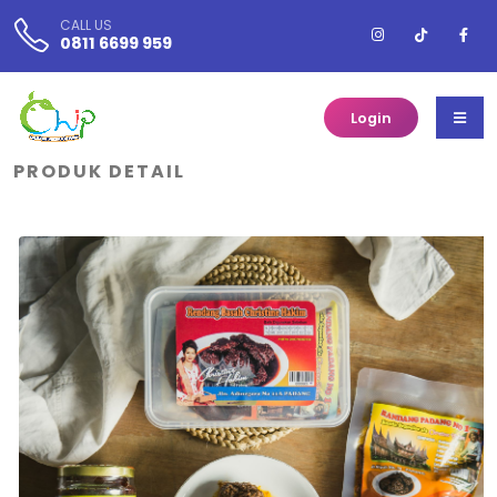
CALL US
0811 6699 959
Login
PRODUK DETAIL