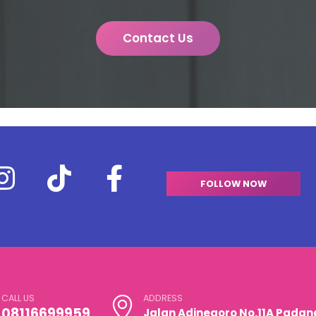
Contact Us
FOLLOW NOW
CALL US
ADDRESS
08116699959
Jalan Adinegoro No.11A Padan