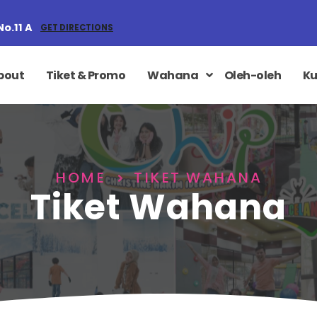
No.11 A
GET DIRECTIONS
bout
Tiket & Promo
Wahana
Oleh-oleh
Ku
HOME
TIKET WAHANA
Tiket Wahana