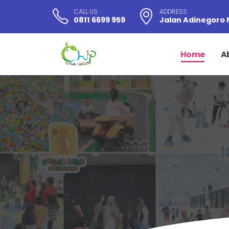
CALL US
ADDRESS
0811 6699 959
Jalan Adinegoro 
Home
A