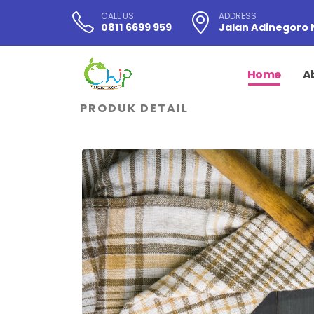
CALL US
ADDRESS
0811 6699 959
Jalan Adinegoro 
Home
A
PRODUK DETAIL