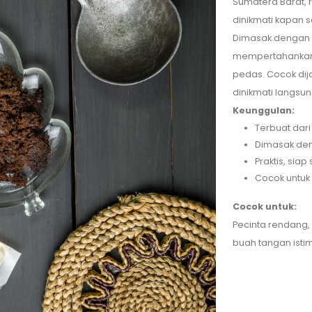
Sumatera Barat, 
dinikmati kapan s
Dimasak dengan p
mempertahankan c
pedas. Cocok dija
dinikmati langsun
Keunggulan:
Terbuat dari
Dimasak den
Praktis, sia
Cocok untuk
Cocok untuk:
Pecinta rendang, 
buah tangan isti