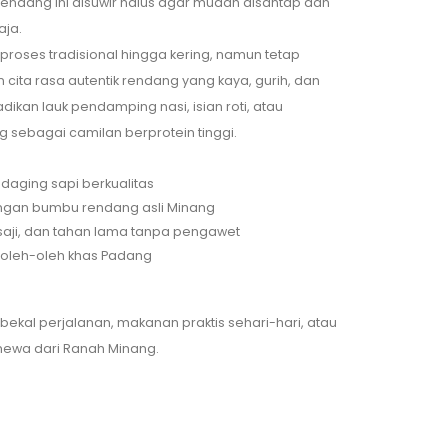
rendang ini disuwir halus agar mudah disantap dan
aja.
roses tradisional hingga kering, namun tetap
ita rasa autentik rendang yang kaya, gurih, dan
dikan lauk pendamping nasi, isian roti, atau
g sebagai camilan berprotein tinggi.
 daging sapi berkualitas
gan bumbu rendang asli Minang
p saji, dan tahan lama tanpa pengawet
 oleh-oleh khas Padang
bekal perjalanan, makanan praktis sehari-hari, atau
mewa dari Ranah Minang.