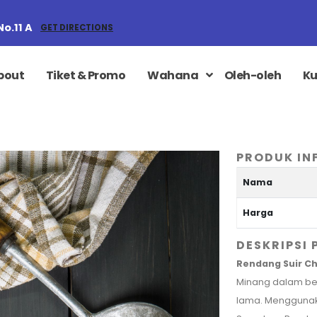
No.11 A
GET DIRECTIONS
bout
Tiket & Promo
Wahana
Oleh-oleh
Ku
PRODUK IN
Nama
Harga
DESKRIPSI
Rendang Suir Ch
Minang dalam ben
lama. Menggunak