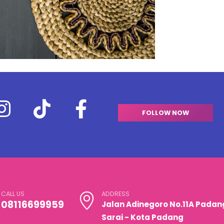
FOLLOW NOW
CALL US
ADDRESS
08116699959
Jalan Adinegoro No.11A Padan
Sarai - Kota Padang