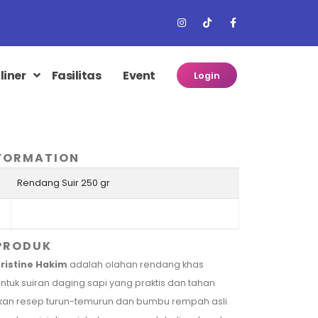
liner
Fasilitas
Event
Login
FORMATION
Rendang Suir 250 gr
 PRODUK
ristine Hakim
adalah olahan rendang khas
tuk suiran daging sapi yang praktis dan tahan
an resep turun-temurun dan bumbu rempah asli