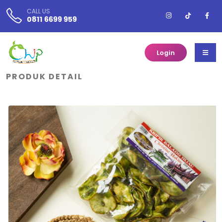
CALL US
0811 6699 959
Login
PRODUK DETAIL