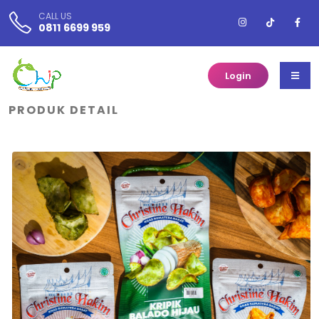
CALL US
0811 6699 959
Login
PRODUK DETAIL